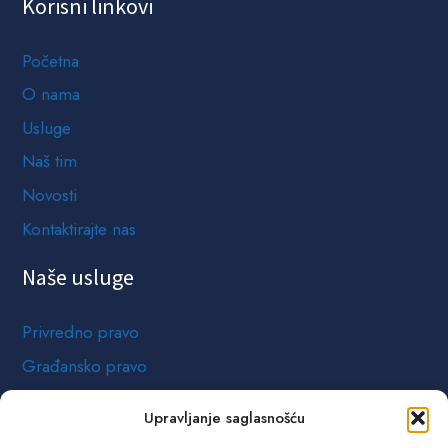
Korisni linkovi
Početna
O nama
Usluge
Naš tim
Novosti
Kontaktirajte nas
Naše usluge
Privredno pravo
Građansko pravo
Krivično i prekršajno pravo
Upravljanje saglasnošću
Pravo nepokretnosti i građevinarstvo