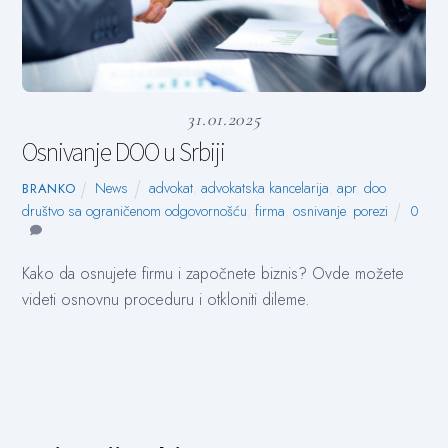
31.01.2025
Osnivanje DOO u Srbiji
News
advokat
,
advokatska kancelarija
,
apr
,
doo
,
BRANKO
društvo sa ograničenom odgovornošću
,
firma
,
osnivanje
,
porezi
0
Kako da osnujete firmu i započnete biznis? Ovde možete
videti osnovnu proceduru i otkloniti dileme.