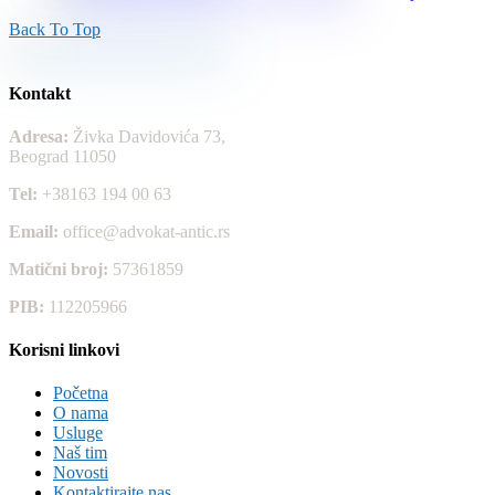
Back To Top
Kontakt
Adresa:
Živka Davidovića 73,
Beograd 11050
Tel:
+38163 194 00 63
Email:
office@advokat-antic.rs
Matični broj:
57361859
PIB:
112205966
Korisni linkovi
Početna
O nama
Usluge
Naš tim
Novosti
Kontaktirajte nas