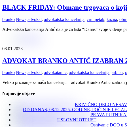
BLACK FRIDAY: Obmane trgovaca o kojima
branko
News
advokat
,
advokatska kancelarija
,
crni petak
,
kazna
,
obm
Advokatska kancelarija Antić dala je za lista “Danas” svoje viđenje pr
08.01.2023
ADVOKAT BRANKO ANTIĆ IZABRAN Z
branko
News
advokat
,
advokatantic
,
advokatska kancelarija
,
arbitar
,
Veliko priznanje za našu kancelariju – advokat Branko Antić izabran j
Najnovije objave
KRIVIČNO DELO NESA
OD DANAS, 08.12.2025. GODINE, POČINJE LEGA
PRAVA PUTNIKA
USLOVNI OTPUST
Osnivanje DOO u Sr