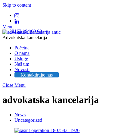
Skip to content
Menu
+38163 194 00 63
Advokatska kancelarija
Početna
O nama
Usluge
Naš tim
Novosti
Kontaktirajte nas
Close Menu
advokatska kancelarija
News
Uncategorized