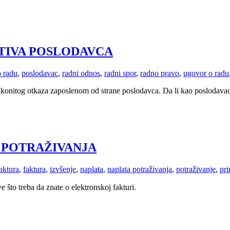
TIVA POSLODAVCA
o radu
,
poslodavac
,
radni odnos
,
radni spor
,
radno pravo
,
ugovor o radu
nezakonitog otkaza zaposlenom od strane poslodavca. Da li kao poslodav
 POTRAŽIVANJA
aktura
,
faktura
,
izvšenje
,
naplata
,
naplata potraživanja
,
potraživanje
,
pri
 što treba da znate o elektronskoj fakturi.