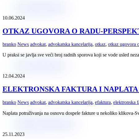
10.06.2024
OTKAZ UGOVORA O RADU-PERSPEK
branko
News
advokat
,
advokatska kancelarija
,
otkaz
,
otkaz ugovora 
U praksi se javlja sve veći broj radnih sporova koji se vode usled 
12.04.2024
ELEKTRONSKA FAKTURA I NAPLATA
branko
News
advokat
,
advokatska kancelarija
,
efaktura
,
elektronska f
Naplata potraživanja na osnovu dospele fakture u nekoliko klikova-Sve
25.11.2023