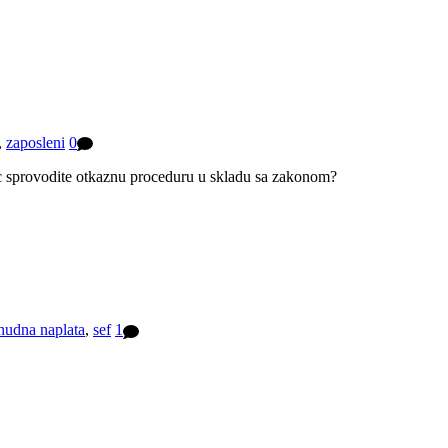
,
zaposleni
0
ac sprovodite otkaznu proceduru u skladu sa zakonom?
nudna naplata
,
sef
1