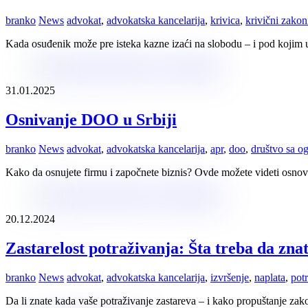
branko
News
advokat
,
advokatska kancelarija
,
krivica
,
krivični zakon
Kada osuđenik može pre isteka kazne izaći na slobodu – i pod koji
31.01.2025
Osnivanje DOO u Srbiji
branko
News
advokat
,
advokatska kancelarija
,
apr
,
doo
,
društvo sa 
Kako da osnujete firmu i započnete biznis? Ovde možete videti osnovn
20.12.2024
Zastarelost potraživanja: Šta treba da zna
branko
News
advokat
,
advokatska kancelarija
,
izvršenje
,
naplata
,
pot
Da li znate kada vaše potraživanje zastareva – i kako propuštanje zak