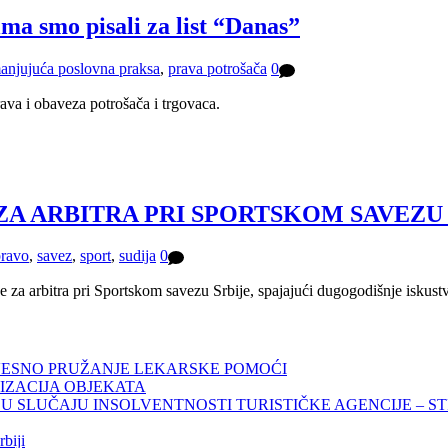
 smo pisali za list “Danas”
anjujuća poslovna praksa
,
prava potrošača
0
ava i obaveza potrošača i trgovaca.
A ARBITRA PRI SPORTSKOM SAVEZU 
pravo
,
savez
,
sport
,
sudija
0
e za arbitra pri Sportskom savezu Srbije, spajajući dugogodišnje iskust
VESNO PRUŽANJE LEKARSKE POMOĆI
LIZACIJA OBJEKATA
 U SLUČAJU INSOLVENTNOSTI TURISTIČKE AGENCIJE – 
biji