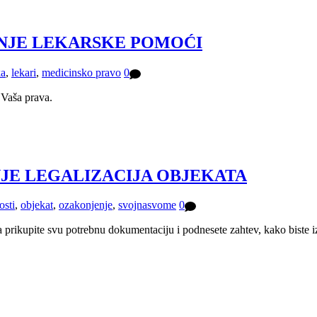
NJE LEKARSKE POMOĆI
ka
,
lekari
,
medicinsko pravo
0
 Vaša prava.
ČINJE LEGALIZACIJA OBJEKATA
osti
,
objekat
,
ozakonjenje
,
svojnasvome
0
prikupite svu potrebnu dokumentaciju i podnesete zahtev, kako biste iz