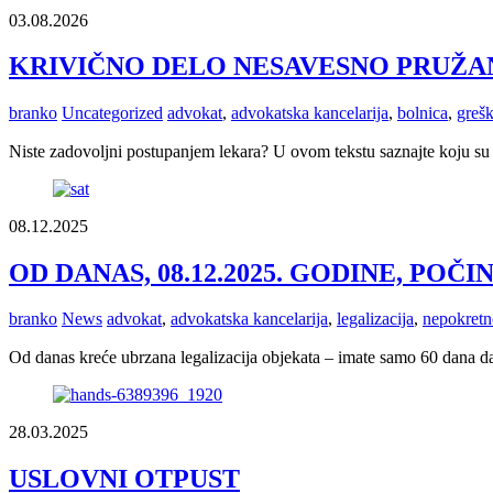
03.08.2026
KRIVIČNO DELO NESAVESNO PRUŽA
branko
Uncategorized
advokat
,
advokatska kancelarija
,
bolnica
,
greš
Niste zadovoljni postupanjem lekara? U ovom tekstu saznajte koju su
08.12.2025
OD DANAS, 08.12.2025. GODINE, PO
branko
News
advokat
,
advokatska kancelarija
,
legalizacija
,
nepokretn
Od danas kreće ubrzana legalizacija objekata – imate samo 60 dana da 
28.03.2025
USLOVNI OTPUST