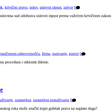
ik
,
krivično pravo
,
uslov
,
uslovni otpust
,
zatvor
0
m uslovima sud odobrava uslovni otpust prema važećem krivičnom zako
ograničenom odgovornošću
,
firma
,
osnivanje
,
porezi
0
u proceduru i otkloniti dileme.
te
raživanje
,
zastarelost
,
zastarelost potraživanja
0
onskog roka može značiti trajni gubitak prava na naplatu duga?