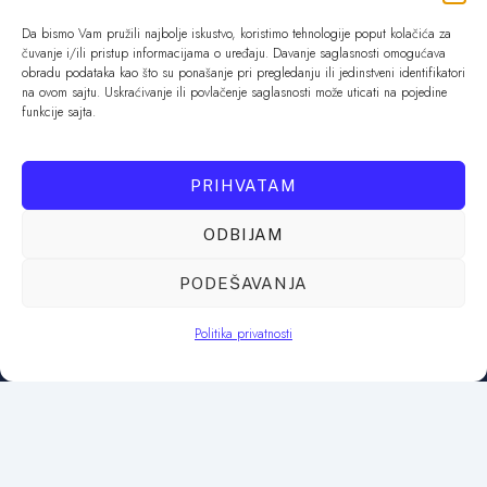
Kontaktirajte nas
Da bismo Vam pružili najbolje iskustvo, koristimo tehnologije poput kolačića za
čuvanje i/ili pristup informacijama o uređaju. Davanje saglasnosti omogućava
Naše usluge
obradu podataka kao što su ponašanje pri pregledanju ili jedinstveni identifikatori
na ovom sajtu. Uskraćivanje ili povlačenje saglasnosti može uticati na pojedine
funkcije sajta.
Privredno pravo
Građansko pravo
PRIHVATAM
Krivično i prekršajno pravo
Pravo nepokretnosti i građevinarstvo
ODBIJAM
Radno pravo
PODEŠAVANJA
Naknada šteta
Back
Politika privatnosti
To
Pravo interneta, intelektualne svojine i medijsko pravo
Top
Porodično i nasledno pravo
Bankarstvo i finansije
Zaštita potrošača