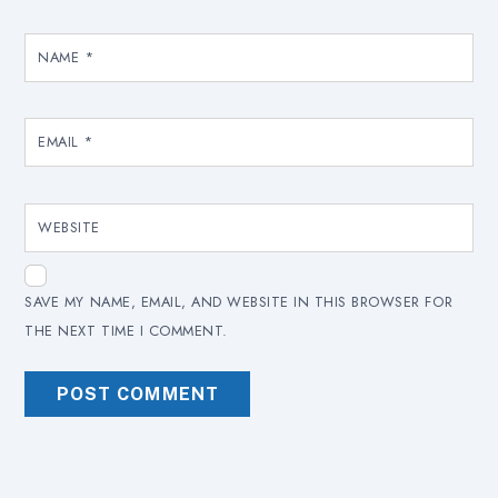
NAME
*
EMAIL
*
WEBSITE
SAVE MY NAME, EMAIL, AND WEBSITE IN THIS BROWSER FOR
THE NEXT TIME I COMMENT.