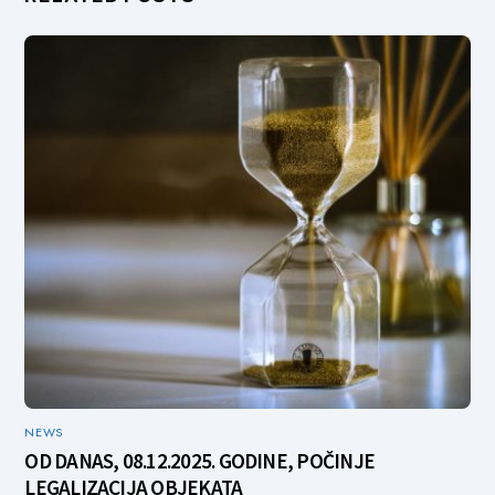
NEWS
OD DANAS, 08.12.2025. GODINE, POČINJE
LEGALIZACIJA OBJEKATA