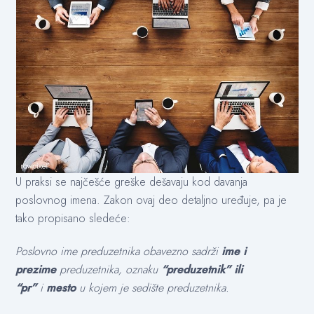
U praksi se najčešće greške dešavaju kod davanja
poslovnog imena. Zakon ovaj deo detaljno uređuje, pa je
tako propisano sledeće:
Poslovno ime preduzetnika obavezno sadrži
ime i
prezime
preduzetnika, oznaku
“preduzetnik” ili
“pr”
i
mesto
u kojem je sedište preduzetnika.