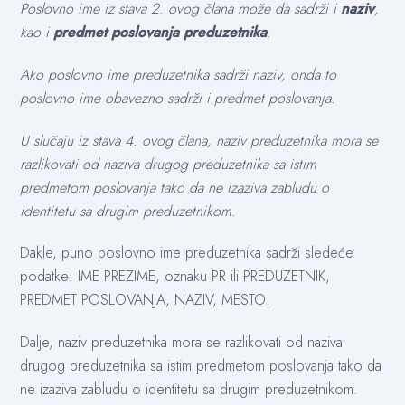
Poslovno ime iz stava 2. ovog člana može da sadrži i
naziv
,
kao i
predmet poslovanja preduzetnika
.
Ako poslovno ime preduzetnika sadrži naziv, onda to
poslovno ime obavezno sadrži i predmet poslovanja.
U slučaju iz stava 4. ovog člana, naziv preduzetnika mora se
razlikovati od naziva drugog preduzetnika sa istim
predmetom poslovanja tako da ne izaziva zabludu o
identitetu sa drugim preduzetnikom.
Dakle, puno poslovno ime preduzetnika sadrži sledeće
podatke: IME PREZIME, oznaku PR ili PREDUZETNIK,
PREDMET POSLOVANJA, NAZIV, MESTO.
Dalje, naziv preduzetnika mora se razlikovati od naziva
drugog preduzetnika sa istim predmetom poslovanja tako da
ne izaziva zabludu o identitetu sa drugim preduzetnikom.