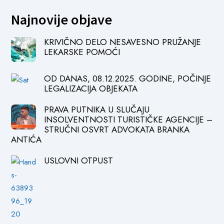
Najnovije objave
KRIVIČNO DELO NESAVESNO PRUŽANJE
LEKARSKE POMOĆI
OD DANAS, 08.12.2025. GODINE, POČINJE
LEGALIZACIJA OBJEKATA
PRAVA PUTNIKA U SLUČAJU
INSOLVENTNOSTI TURISTIČKE AGENCIJE –
STRUČNI OSVRT ADVOKATA BRANKA
ANTIĆA
USLOVNI OTPUST