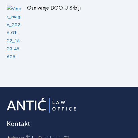
Osnivanje DOO U Srbiji
Kontakt