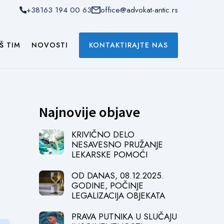
+38163 194 00 63
office@advokat-antic.rs
Š TIM
NOVOSTI
KONTAKTIRAJTE NAS
Najnovije objave
KRIVIČNO DELO
NESAVESNO PRUŽANJE
LEKARSKE POMOĆI
OD DANAS, 08.12.2025.
GODINE, POČINJE
LEGALIZACIJA OBJEKATA
PRAVA PUTNIKA U SLUČAJU