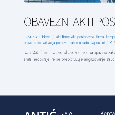
OBAVEZNI AKTI PO
News
akti firme
,
akti poslodavca
,
firma
,
kompa
BRANKO
pravo
,
sistematizacija poslova
,
zakon o radu
,
zaposleni
0
Da li Vaša firma ima sve obavezne akte propisane z
akata nedostaje, te se preporučuje angažovanje stručn
Konta