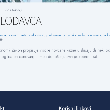
17.11.2023
SLODAVCA
nija
,
obavezni akti
,
poslodavac
,
poslovanje
,
pravilnik o radu
,
preduzeće
,
radn
akonom? Zakon propisuje visoke novčane kazne u slučaju da neki o
og lica pri osnovanju firme i donošenju svih potrebnih akata.
kt
Korisni linkovi