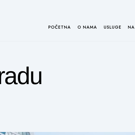
POČETNA
O NAMA
USLUGE
NA
 radu